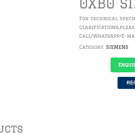
0XB0 S
For technical speci
clarifications,plea
Call/WhatsApp/E-ma
Category:
SIEMENS
Enqui
RE
ucts