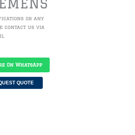
IEMENS
fications or any
se contact us via
il
re On WhatsApp
QUEST QUOTE