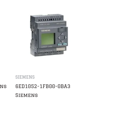
SIEMENS
ens
6ED1052-1FB00-0BA3
Siemens