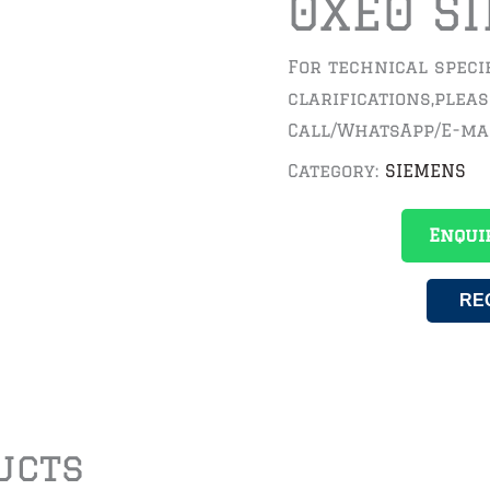
0XE0 S
For technical speci
clarifications,plea
Call/WhatsApp/E-ma
Category:
SIEMENS
Enqui
RE
ucts