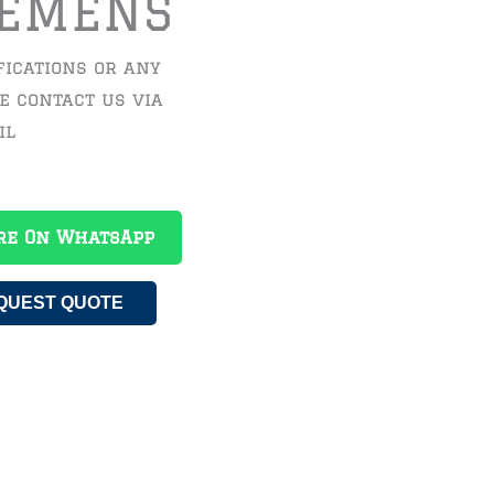
IEMENS
fications or any
se contact us via
il
re On WhatsApp
QUEST QUOTE