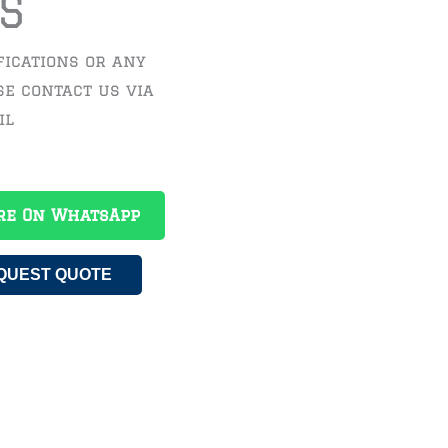
S
fications or any
se contact us via
il
re On WhatsApp
QUEST QUOTE