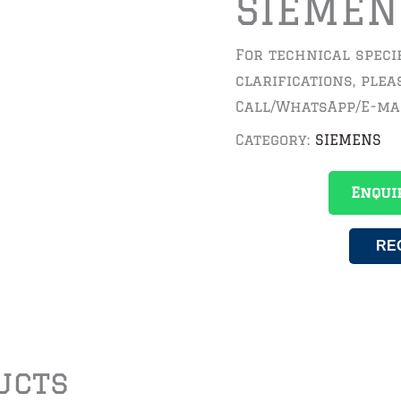
SIEMEN
For technical speci
clarifications, plea
Call/WhatsApp/E-ma
Category:
SIEMENS
Enqui
RE
ucts