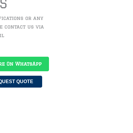
S
fications or any
se contact us via
il
re On WhatsApp
QUEST QUOTE