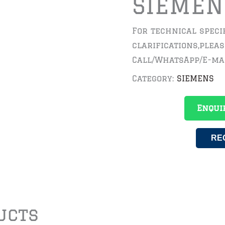
SIEMEN
For technical speci
clarifications,plea
Call/WhatsApp/E-ma
Category:
SIEMENS
Enqui
RE
ucts