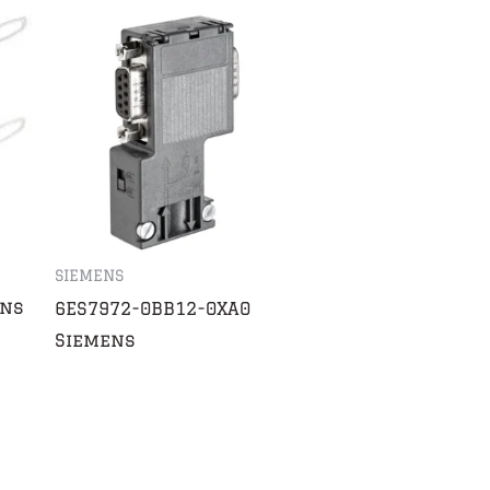
SIEMENS
ens
6ES7972-0BB12-0XA0
Siemens