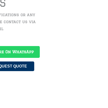
S
fications or any
se contact us via
il
re On WhatsApp
QUEST QUOTE