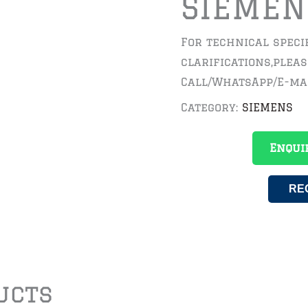
SIEMEN
For technical speci
clarifications,plea
Call/WhatsApp/E-ma
Category:
SIEMENS
Enqui
RE
ucts