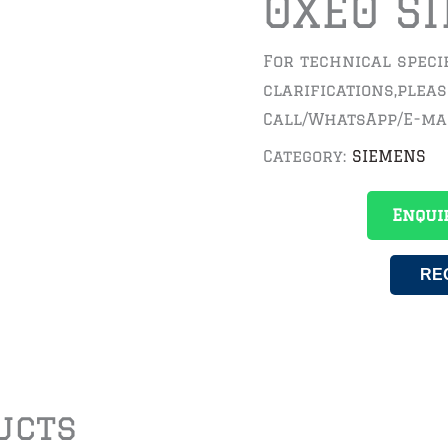
0XE0 S
For technical speci
clarifications,plea
Call/WhatsApp/E-ma
Category:
SIEMENS
Enqui
RE
ucts