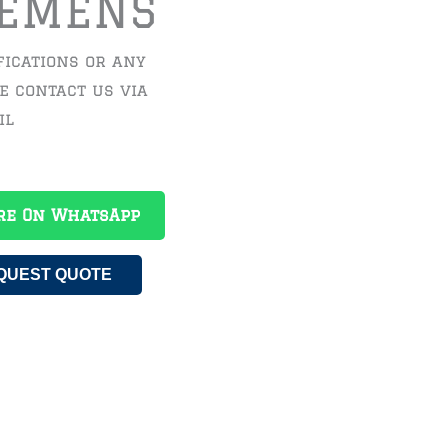
IEMENS
fications or any
se contact us via
il
re On WhatsApp
QUEST QUOTE