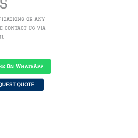
S
fications or any
se contact us via
il
re On WhatsApp
QUEST QUOTE