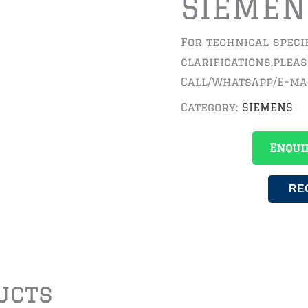
SIEMEN
For technical speci
clarifications,plea
Call/WhatsApp/E-ma
Category:
SIEMENS
Enqui
RE
ucts