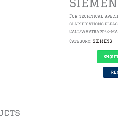
SIEMEN
For technical speci
clarifications,plea
Call/WhatsApp/E-ma
Category:
SIEMENS
Enqui
RE
ucts