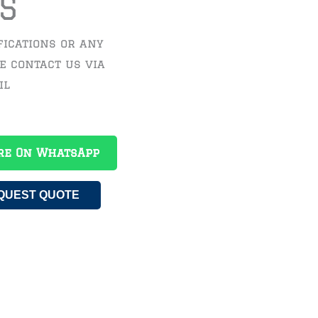
S
fications or any
se contact us via
il
re On WhatsApp
QUEST QUOTE