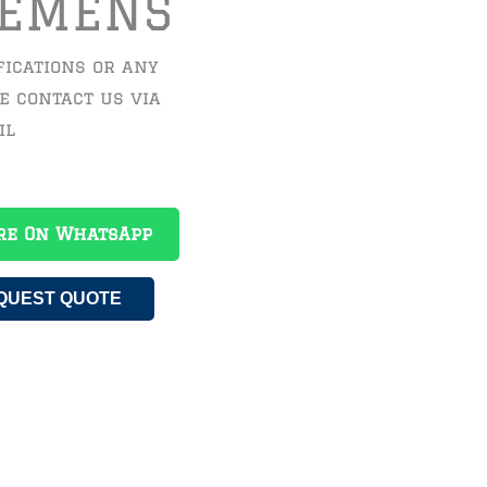
IEMENS
fications or any
se contact us via
il
re On WhatsApp
QUEST QUOTE