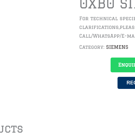
0XB0 S
For technical speci
clarifications,plea
Call/WhatsApp/E-ma
Category:
SIEMENS
Enqui
RE
ucts